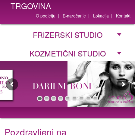
TRGOVINA
O podjetju
|
E-naročanje
|
Lokacija
|
Kontakt
FRIZERSKI STUDIO
KOZMETIČNI STUDIO
Pozdravljeni na